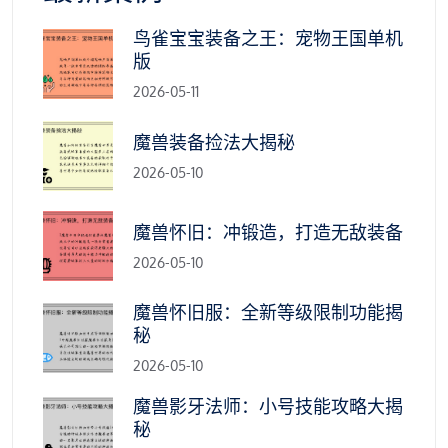
鸟雀宝宝装备之王：宠物王国单机
版
2026-05-11
魔兽装备捡法大揭秘
2026-05-10
魔兽怀旧：冲锻造，打造无敌装备
2026-05-10
魔兽怀旧服：全新等级限制功能揭
秘
2026-05-10
魔兽影牙法师：小号技能攻略大揭
秘