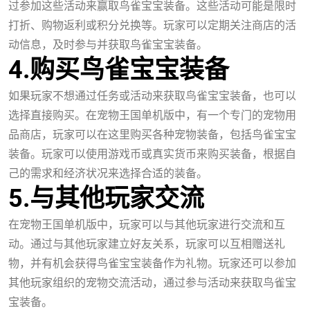
过参加这些活动来赢取鸟雀宝宝装备。这些活动可能是限时
打折、购物返利或积分兑换等。玩家可以定期关注商店的活
动信息，及时参与并获取鸟雀宝宝装备。
4.购买鸟雀宝宝装备
如果玩家不想通过任务或活动来获取鸟雀宝宝装备，也可以
选择直接购买。在宠物王国单机版中，有一个专门的宠物用
品商店，玩家可以在这里购买各种宠物装备，包括鸟雀宝宝
装备。玩家可以使用游戏币或真实货币来购买装备，根据自
己的需求和经济状况来选择合适的装备。
5.与其他玩家交流
在宠物王国单机版中，玩家可以与其他玩家进行交流和互
动。通过与其他玩家建立好友关系，玩家可以互相赠送礼
物，并有机会获得鸟雀宝宝装备作为礼物。玩家还可以参加
其他玩家组织的宠物交流活动，通过参与活动来获取鸟雀宝
宝装备。