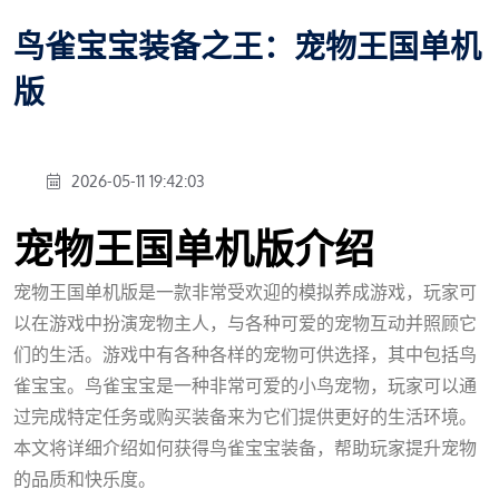
鸟雀宝宝装备之王：宠物王国单机
版
2026-05-11 19:42:03
宠物王国单机版介绍
宠物王国单机版是一款非常受欢迎的模拟养成游戏，玩家可
以在游戏中扮演宠物主人，与各种可爱的宠物互动并照顾它
们的生活。游戏中有各种各样的宠物可供选择，其中包括鸟
雀宝宝。鸟雀宝宝是一种非常可爱的小鸟宠物，玩家可以通
过完成特定任务或购买装备来为它们提供更好的生活环境。
本文将详细介绍如何获得鸟雀宝宝装备，帮助玩家提升宠物
的品质和快乐度。