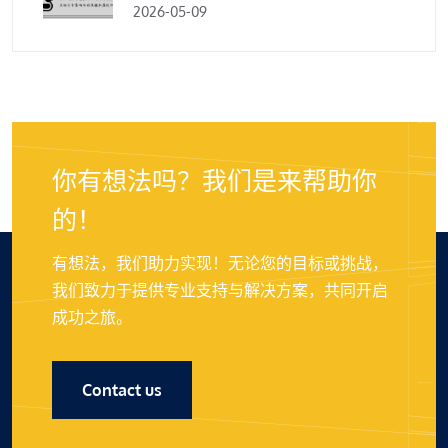
2026-05-09
你有想法吗？我们是来帮助你
的！
有想法，我们助力实现！无论您的目标或挑战，
我们致力于提供专业支持与解决方案，共同开启
成功之旅。
Contact us