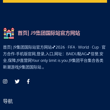
首页| J9集团国际站官方网站💕2026 · FIFA · World · Cup · 官
方合作-手机版官网,登录,入口,网址：BAIDU點AG💕信誉,安
全,保障,J9直营网Your only limit is you.J9集团平台集合各类
新潮游戏j9集团国际站.。
导航