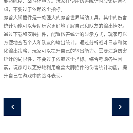
能熟练度、战斗环境等。玩家在使用伤害统计时应该综合考
虑，不要过于依赖这个指标。
魔兽大脚插件是一款强大的魔兽世界辅助工具，其中的伤害
统计功能可以帮助玩家更好地了解自己和队友的输出情况。
通过下载和安装插件，配置伤害统计的显示方式，玩家可以
方便地查看个人和队友的输出统计。通过分析战斗日志和优
化输出策略，玩家可以提升自己的输出能力。需要注意伤害
统计的局限性，不要过于依赖这个指标。综合考虑各种因
素，玩家可以更好地利用魔兽大脚插件的伤害统计功能，提
升自己在游戏中的战斗表现。